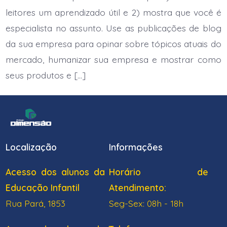
leitores um aprendizado útil e 2) mostra que você é
especialista no assunto. Use as publicações de blog
da sua empresa para opinar sobre tópicos atuais do
mercado, humanizar sua empresa e mostrar como
seus produtos e […]
Localização
Informações
Acesso dos alunos da
Horário de
Educação Infantil
Atendimento:
Rua Pará, 1853
Seg-Sex: 08h - 18h