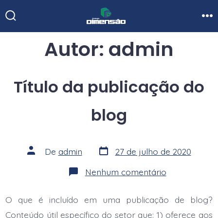
Ir
direto
Alternar
Me
pesquisa
para
Autor:
admin
o
conteúdo
Título da publicação do
blog
Data
Autor
De
admin
27 de julho de 2020
do
do
post
post
em
Nenhum comentário
Título
da
publicação
O que é incluído em uma publicação de blog?
do
blog
Conteúdo útil específico do setor que: 1) oferece aos