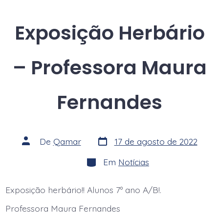
Exposição Herbário
– Professora Maura
Fernandes
Data
Autor
De
Qamar
17 de agosto de 2022
do
do
post
post
Categorias
Em
Notícias
Exposição herbário!! Alunos 7º ano A/B!.
Professora Maura Fernandes